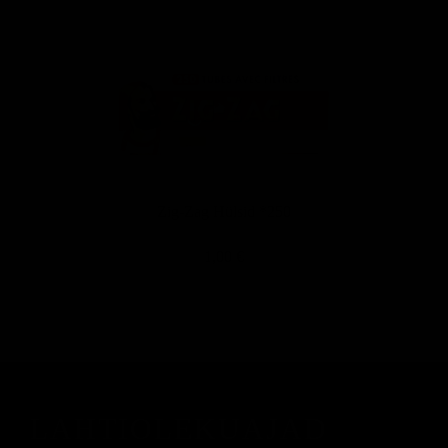
Zig-Zag Hülsid *250
1,00 €
LAHTIOLEKUAJAD