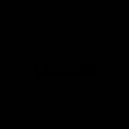
Sigaretifiltrid ZIG-ZAG Slim Menthol
0,70 €
ZIG-ZAG Hülsid *100
0,45 €