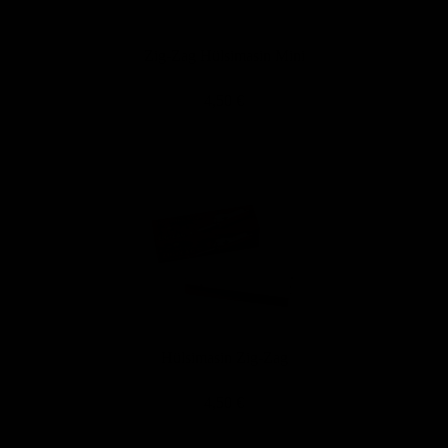
Zig-Zag Hülsimasin Mini
4,50 €
Hülsimasin Zig-Zag
4,50 €