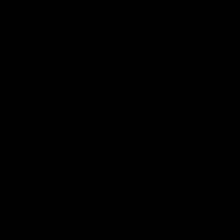
Raekoja Plats 16
Sigari Maja
› L 11:00 - 01:00, P Suletud
Viru Keskus
Tobacco City
› P 10:00 - 18:00
Rannamõisa Selver
Tobacco City
› P 10:00 - 18:00
T1
Tobacco City
› P 10:00 - 20:00
Nautica Keskus
Tobacco City
› P 09:00 - 20:00