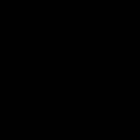
SLIM MENTHOL
ZIG-ZAG
BRÄND
BFZZSM1210150
TOOTEKOOD
0,70 €
TÜKK
7,09 €
PLOKK
🛒 SAADAVUS
Uuendatud 18 May 2026 - 11:21