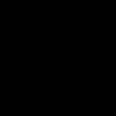
54
Brick House
BRÄND
Mild to medium
KANGUS
Nicaragua
PÄRITOLU
5 x 54
SUURUS
Nicaraguan
FILLER
Nicaraguan
BINDER
Ecuadorian Havana
WRAPPER
253000
TOOTEKOOD
Wrapped in a hearty Havana Subido™ leaf, every cigar features a
rich blend of Nicaraguan tobaccos carefully hand-rolled by master