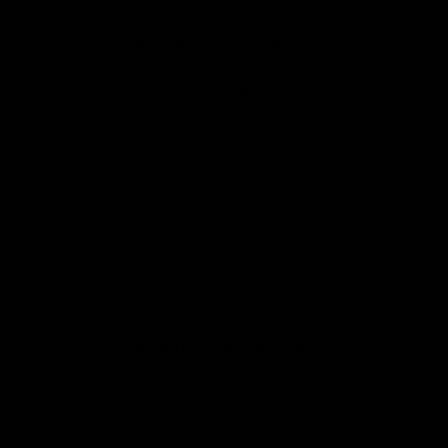
Brick House Robusto Maduro
45,00 €
Brick House Traveler Tubes
10,00 €