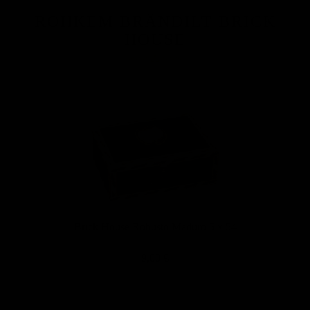
ROHKEM BRÄNDILT BRICK
HOUSE
Brick House Robusto Maduro 5 x 54
9,00 €