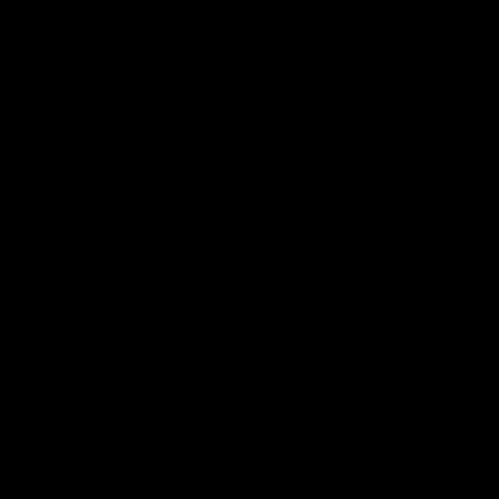
Raekoja Plats 16
Sigari Maja
› R 11:00 - 01:00
Viru Keskus
Tobacco City
› R 09:00 - 20:00
Rannamõisa Selver
Tobacco City
› R 10:00 - 20:00
T1
Tobacco City
› R 10:00 - 20:00
Nautica Keskus
Tobacco City
› R 09:00 - 20:00