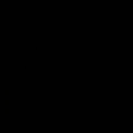
artisans. Aged in the mountains of Nicaragua, every Brick House
cigar is a melding of flawless construction, superb quality and
master blend
9,00 €
TÜKK
225,00 €
KARP 25
🛒 SAADAVUS
Uuendatud 18 May 2026 - 11:21