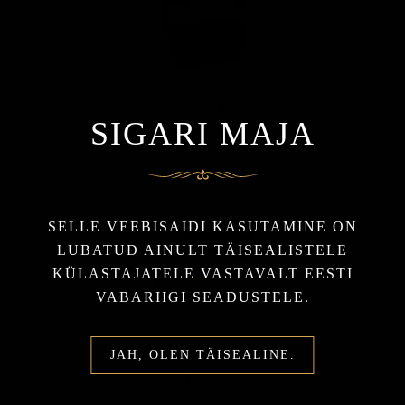
CLE Signature Toro 54x6
SIGARI MAJA
15,00 €
SELLE VEEBISAIDI KASUTAMINE ON
LUBATUD AINULT TÄISEALISTELE
KÜLASTAJATELE VASTAVALT EESTI
VABARIIGI SEADUSTELE.
JAH, OLEN TÄISEALINE.
CLE Prieto Toro Gordo 60 x 6