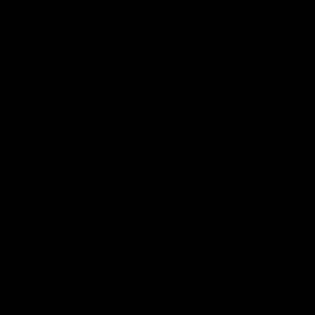
10,00 €
TÜKK
240,00 €
24 TÜKKI
🛒 SAADAVUS
Uuendatud 18 May 2026 - 11:21
ROHKEM BRÄNDILT ALEC BRADLEY