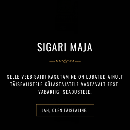
SIGARI MAJA
AB Shamrock Filthy Hooligan Triple Wrap
15,00 €
SELLE VEEBISAIDI KASUTAMINE ON LUBATUD AINULT
TÄISEALISTELE KÜLASTAJATELE VASTAVALT EESTI
VABARIIGI SEADUSTELE.
JAH, OLEN TÄISEALINE.