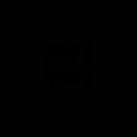
AB BM FH Barber Pole 50 X 6
12,00 €
AB Double Broadleaf Chunk 60 x 4
12,00 €