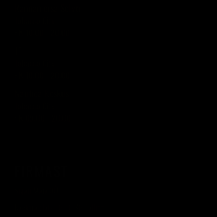
Rannamõisa Selver
Tobacco City
› K 10:00 - 20:00
T1
Tobacco City
› K 10:00 - 20:00
Nautica Keskus
Tobacco City
› K 09:00 - 20:00
FIRMAST
Sigari Maja OÜ
Raekoja plats 16, 10146 Tallinn