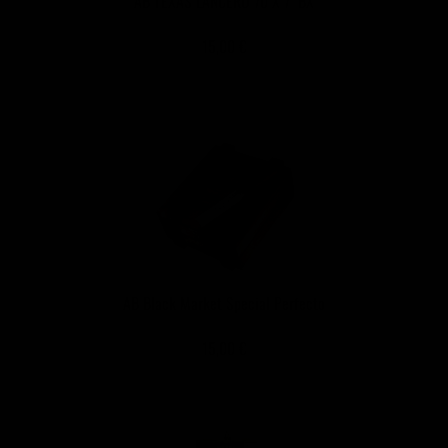
AB TEXAS LANCERO 70 X 7 `BX
15,00 €
AB Black Market Special Perfecto
15,00 €