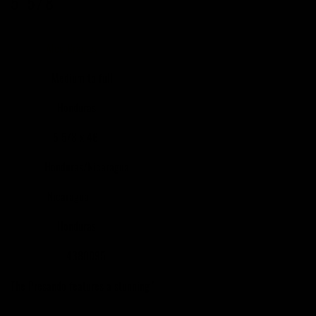
5 5/8
Alec Bradley
BRÄND
Medium to full
KANGUS
Honduras
PÄRITOLU
5 5/8 x 46
SUURUS
Honduras/Nicaragua
FILLER
Nicaragua
BINDER
Honduras
WRAPPER
4380095
TOOTEKOOD
The Presando features a stunning '