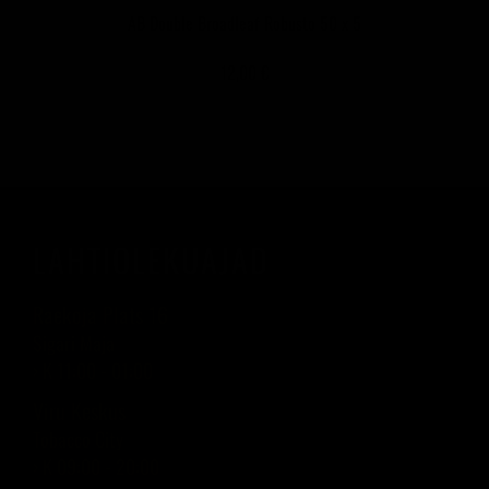
AB Double Broadleaf Robusto 50 x 5
12,00 €
LAHTIOLEKUAJAD
Raekoja Plats 16
Sigari Maja
› K 11:00 - 01:00
Viru Keskus
Tobacco City
› K 09:00 - 20:00