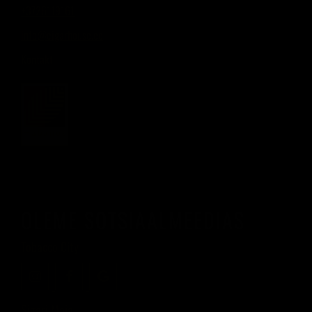
+3726119161
info@cigarhouse.ee
Kontakt
OLEME SOTSIAALMEEDIAS
Tobacco City
Sigari Maja