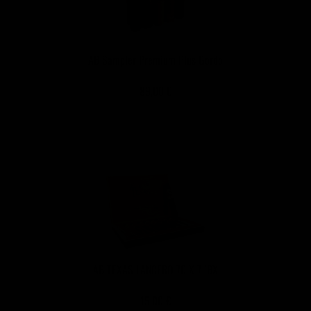
AB Sampler Premium Plus Gordo
89,00 €
AB TEXAS LANCERO 70 X 7 `BX
15,00 €