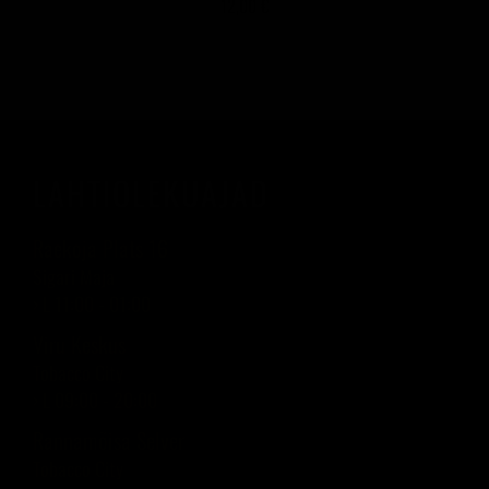
12,00 €
LAHTIOLEKUAJAD
Raekoja Plats 16
Sigari Maja
› L 11:00 - 01:00
Viru Keskus
Tobacco City
› L 09:00 - 20:00
Rannamõisa Selver
Tobacco City