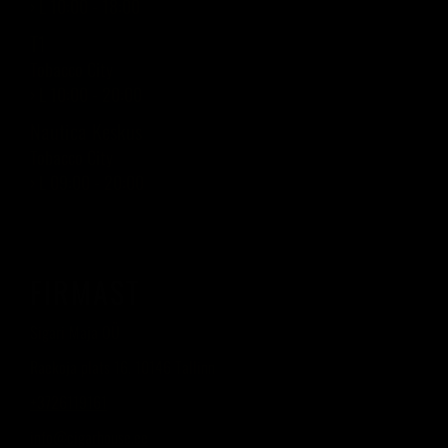
› L 10:00 - 18:00
T1
Tobacco City
› L 10:00 - 20:00
Nautica Keskus
Tobacco City
› L 09:00 - 20:00
FIRMAST
Sigari Maja OÜ
Raekoja plats 16, 10146 Tallinn
+3726119161
info@cigarhouse.ee