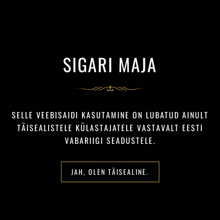
AB Shamrock Filthy Hooligan Triple Wrap
SIGARI MAJA
15,00 €
SELLE VEEBISAIDI KASUTAMINE ON LUBATUD AINULT
TÄISEALISTELE KÜLASTAJATELE VASTAVALT EESTI
VABARIIGI SEADUSTELE.
JAH, OLEN TÄISEALINE.
AB BM FH Barber Pole 50 X 6
12,00 €