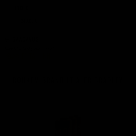
10,00 €
TÜKK
240,00 €
24 TÜKKI
🛒 SAADAVUS
Uuendatud 18 May 2026 - 11:21
ROHKEM BRÄNDILT ALEC BRADLEY