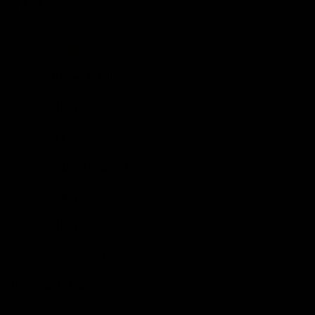
52 X 5
Alec Bradley
BRÄND
Medium to full
KANGUS
Honduras
PÄRITOLU
5 x 52
SUURUS
Honduras/Nicaragua
FILLER
Nicaragua
BINDER
Honduras
WRAPPER
4380093
TOOTEKOOD
The Presando features a stunning '