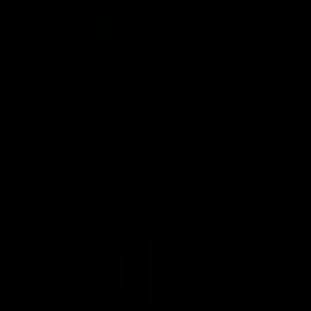
Mint
E-sigaret Killa Switch Mint Ice
5,95 €