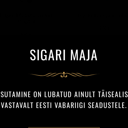
E-sigaret Killa Switch Sky Mint
Kings Nordic e-sigaret Cool M
20mg/2ml
6,50 €
6,50 €
SIGARI MAJA
ASUTAMINE ON LUBATUD AINULT TÄISEALI
VASTAVALT EESTI VABARIIGI SEADUSTELE.
E-sigaret Garant Menthol
E-Sigaret Geekbar Salt Nic Men
6,90 €
6,75 €