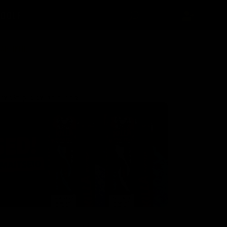
TÖÖLE
-ARTIKLID
avus kaupluses võib olla erinev.