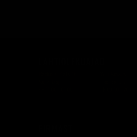
LAHTIOLEKUAJAD
Raekoja Plats 16
Viru Keskus
Sigari Maja
Tobacco City
› R 11:00 - 01:00
› R 09:00 - 20:00
FIRMAST