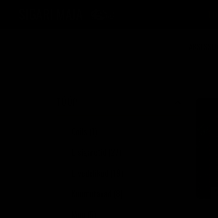
MAIN MENU
TO
AKSESSU
TÜÜP
Coils (1)
E-sigaretid (27)
E-vedelikud (19)
Kuumutavad (8)
Muu (5)