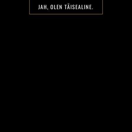
JAH, OLEN TÄISEALINE.
Sigaret HART Manhattan Mint 0%
E-Sigaret HART Virgin Mint 
5,99 €
5,99 €
GES