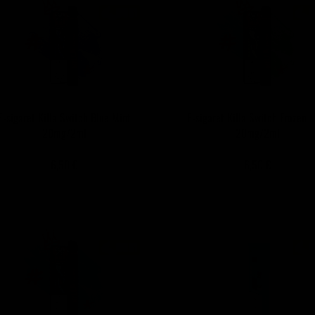
E-sigaret Killa Switch Blue Mint
E-sigaret Killa Switch Frozen 
20mg/2ml
20mg/2ml
6,50 €
6,50 €