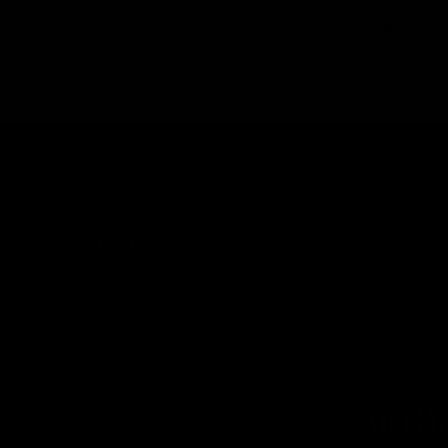
1
2
3
4
5
Rannamõisa Selver
T1
Tobacco City
Tobacco City
› R 10:00 - 20:00
› R 10:00 - 20:00
OLEME