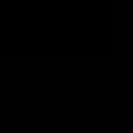
0%
E-Sigaret HEXA Go Magus Piparmünt
6,90 €