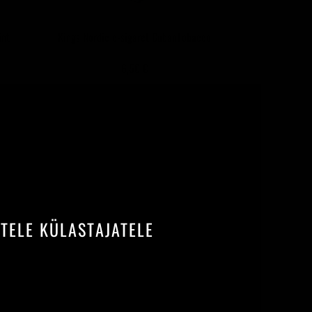
int
Kings Nordic e-sigaret CubanTobacco
6,50 €
STELE KÜLASTAJATELE
tool
E-Sigaret HART Manhattan Mint
6,49 €