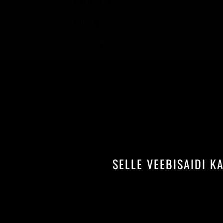
Joyetech (3)
Killa (4)
Kings (4)
Nuso (3)
OCB (5)
OSUN (5)
STEAM (19)
Show more
SELLE VEEBISAIDI K
PRICE