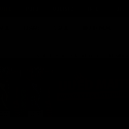
OTED
POED
UUDISED
INFO
TULE 
AARID
TUBAKAS
SIGARID
NIKOTIINIPADJAD
E
Kodulehel olev toodete valik on informatiivne. Toodete kättesaad