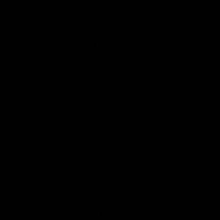
Sigaretipaber OCB VIRGIN Slim+Tips
0,95 €
Sigaretipaber Smoking King Size Brown
0,50 €