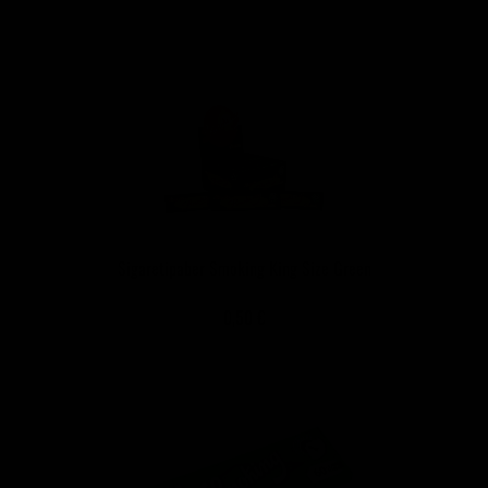
Sigaretipaber Smoking King Size Green
0,50 €