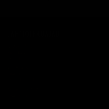
‹
1
2
3
4
5
6
7
8
›
LAHTIOLEKUAJAD
Raekoja Plats 16
Sigari Maja
› R 11:00 - 01:00
Viru Keskus
Tobacco City
› R 09:00 - 20:00
Rannamõisa Selver
Tobacco City
› R 10:00 - 20:00