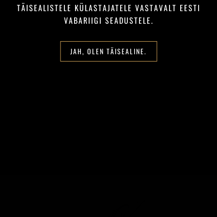
1,00 €
TÄISEALISTELE KÜLASTAJATELE VASTAVALT EESTI
VABARIIGI SEADUSTELE.
JAH, OLEN TÄISEALINE.
Smoking King Size De Luxe
1,00 €