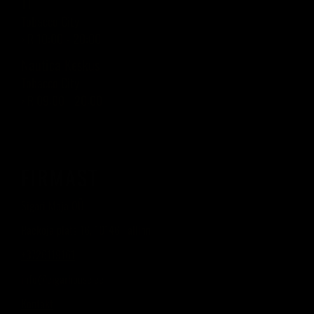
T1
Tobacco City
› R 10:00 - 20:00
Nautica Keskus
Tobacco City
› R 09:00 - 20:00
FIRMAST
Sigari Maja OÜ
Raekoja plats 16, 10146 Tallinn
+3726119161
info@cigarhouse.ee
Kontakt