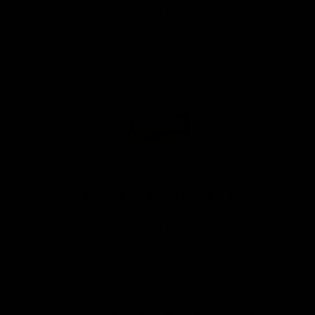
0,50 €
Suitsukeeramis masin OCB, Bambou SG
3,50 €
PAGES