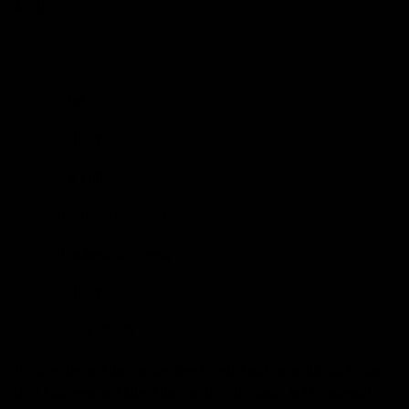
X 4
Alec Bradley
BRÄND
Full
KANGUS
Honduras
PÄRITOLU
4 x 60
SUURUS
Honduras/Nicaragua
FILLER
Honduras/Nicaragua
BINDER
Honduras
WRAPPER
4380105
TOOTEKOOD
These exclusive tobaccos are then blended with an additional binder
from Nicaragua and filler tobaccos from Honduras and Nicaragua to