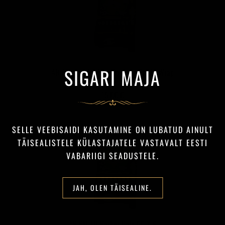
SIGARI MAJA
AB Shamrock Filthy Hooligan Triple Wrap
15,00 €
SELLE VEEBISAIDI KASUTAMINE ON LUBATUD AINULT
TÄISEALISTELE KÜLASTAJATELE VASTAVALT EESTI
VABARIIGI SEADUSTELE.
JAH, OLEN TÄISEALINE.
AB BM FH Barber Pole 50 X 6