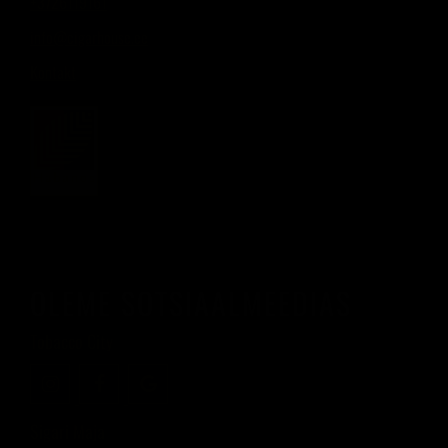
+3726119161
info@cigarhouse.ee
Kontakt
OLEME SOTSIAALMEEDIAS
Tobacco City
Sigari Maja