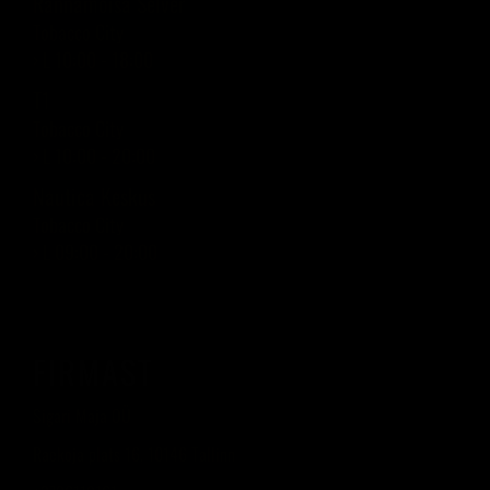
Rannamõisa Selver
Tobacco City
› L 10:00 - 18:00
T1
Tobacco City
› L 10:00 - 20:00
Nautica Keskus
Tobacco City
› L 09:00 - 20:00
FIRMAST
Sigari Maja OÜ
Raekoja plats 16, 10146 Tallinn