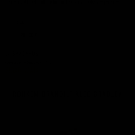
create a bold, rich, full maduro and exciting smoking experience.
12,00 €
TÜKK
288,00 €
24 TÜKKI
🛒 SAADAVUS
Uuendatud 18 May 2026 - 11:21
ROHKEM BRÄNDILT ALEC BRADLEY