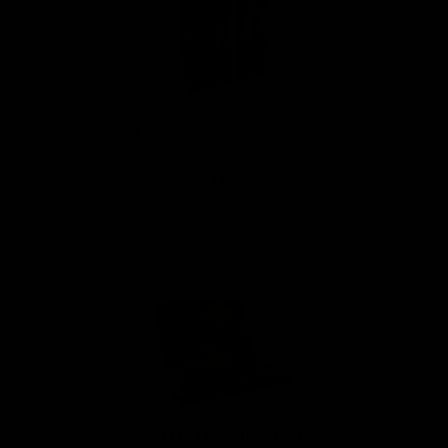
AB Sampler Premium Plus Gordo
89,00 €
AB TEXAS LANCERO 70 X 7 `BX