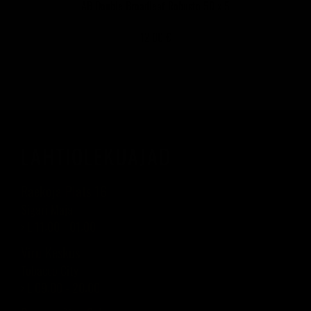
AB Double Broadleaf Robusto 50 x 5
12,00 €
LAHTIOLEKUAJAD
Raekoja Plats 16
Sigari Maja
› L 11:00 - 01:00
Viru Keskus
Tobacco City
› L 09:00 - 20:00