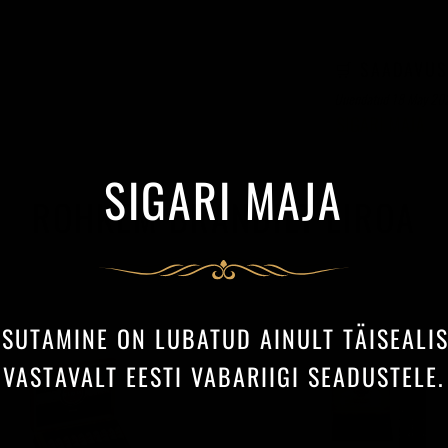
KARP 21
🛒 SAADAVUS
Uuendatud 18 May 202
SIGARI MAJA
ROHKEM BRÄNDILT EIROA
ASUTAMINE ON LUBATUD AINULT TÄISEALI
VASTAVALT EESTI VABARIIGI SEADUSTELE.