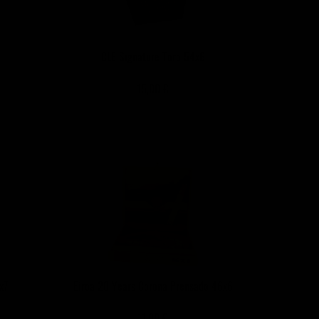
4
CLE Signature Toro 54x6
15,00 €
x7
Eiroa 20 Years Corona Prensado 46x6
11,00 €