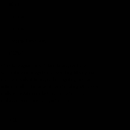
80 x 8
Honduras
Honduras
Honduras Corojo seed
E102821
re true Nicaraguan puros. A dark, Nicaraguan Habano
eisty combination of aged Cuban-seed long-fillers grown
k, volcanic soils of Nicaragua. Upon igniting, one can
edium to full-bodied array of flavorful, along with a slow,
ou fully appreciate every last nuance. Earth, cocoa,
k tobacco, sweet notes, and gentle spices.
14,00 €