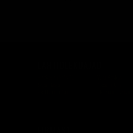
LAHTIOLEKUAJAD
Raekoja Plats 16
Viru Keskus
Sigari Maja
Tobacco City
› R 11:00 - 01:00
› R 09:00 - 20:00
FIRMAST