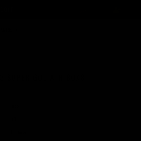
TÖÖLE
-ARTIKLID
3 SUPER GOLIATH 80X8
Eiroa
Full
Honduras