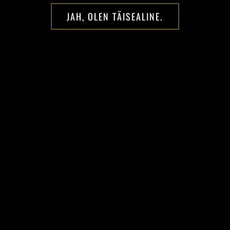
JAH, OLEN TÄISEALINE.
roa CBT Corona Prensado 48x4
Asylum 13 Sixty Nine 69x
9,50 €
9,50 €
m 13 Super Goliath 80x8 Corojo
Asylum 13 OGRE Hercule 70
14,00 €
13,00 €