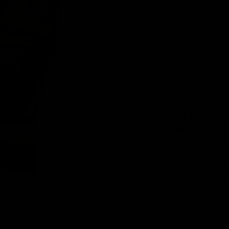
SUURUS
FILLER
BINDER
WRAPPER
TOOTEKOOD
Asylum 13 cigars a
wrapper cloaks a f
throughout the blac
expect a complex, m
cool burn letting y
espresso bean, blac
TÜKK