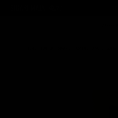
MAIN MENU
TO
AKSESSU
HOME
TOOTED
SIGARID
ASYLUM 13 SUPER GOLIA