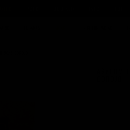
OTED
POED
UUDISED
INFO
TULE 
AARID
TUBAKAS
SIGARID
NIKOTIINIPADJAD
E
TH 80X8 COROJO
ASYLUM 1
COROJO
BRÄND
KANGUS
PÄRITOLU