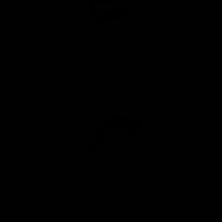
Asylum 13 Goliath 80 x 6
Ei
13,00 €
CLE Prieto Toro Gordo 60 x 6
Asylu
12,00 €