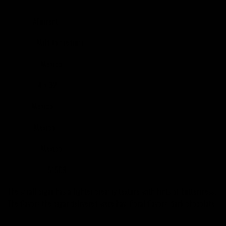
ATurrent
BRÄND
Mild to medium
KANGUS
Mexico
PÄRITOLU
4 x 32
SUURUS
Mexico
FILLER
Mexico
BINDER
Mexico
WRAPPER
51509
TOOTEKOOD
The small cigar has a lighter creamy texture with hints of butteriness.
The flavors the cigar delivered were hay, floral flavors, dark chocolate