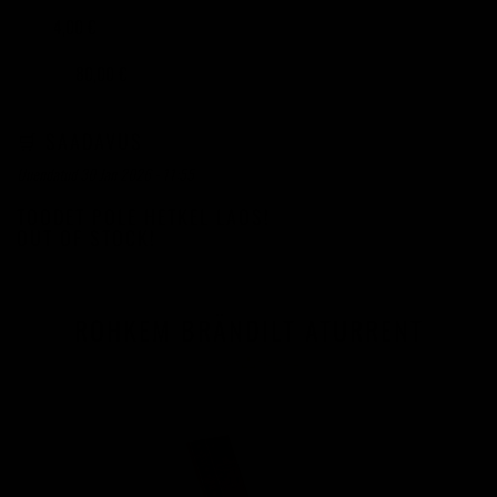
4,00 €
TÜKK
80,00 €
20 TÜKKI
🛒 SAADAVUS
Uuendatud 30 Jan 2026 - 11:55
TOODET POLE HETKEL LAOS!
OUT OF STOCK!
ROHKEM BRÄNDILT ATURRENT