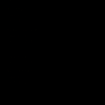
› R 11:00 - 01:00
Viru Keskus
Tobacco City
› R 09:00 - 20:00
Rannamõisa Selver
Tobacco City
› R 10:00 - 20:00
T1
Tobacco City
› R 10:00 - 20:00
Nautica Keskus
Tobacco City
› R 09:00 - 20:00