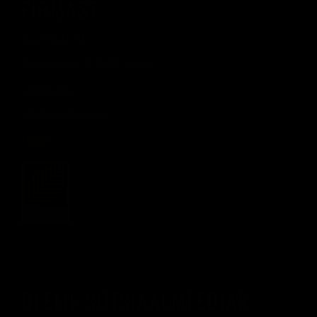
FIRMAST
Sigari Maja OÜ
Raekoja plats 16, 10146 Tallinn
+3726119161
info@cigarhouse.ee
Kontakt
OLEME SOTSIAALMEEDIAS