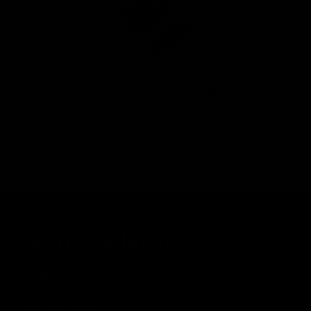
A.Turrent 1880 Rosado Coronita
4,00 €
LAHTIOLEKUAJAD
Raekoja Plats 16
Sigari Maja