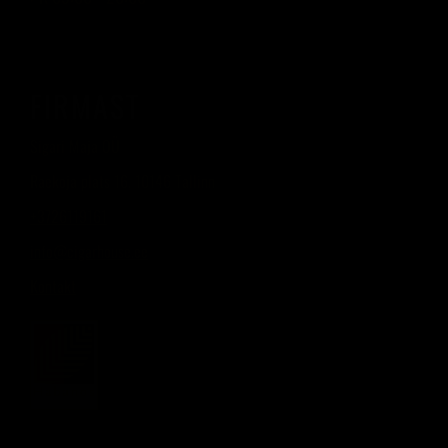
FIRMAST
Sigari Maja OÜ
Raekoja plats 16, 10146 Tallinn
+3726119161
info@cigarhouse.ee
Kontakt