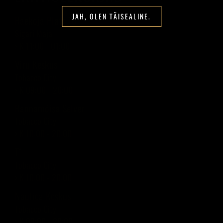
JAH, OLEN TÄISEALINE.
Raekoja Plats 16
Sigari Maja
› K 11:00 - 01:00
Viru Keskus
Tobacco City
› K 09:00 - 20:00
Rannamõisa Selver
Tobacco City
› K 10:00 - 20:00
T1
Tobacco City
› K 10:00 - 20:00
Nautica Keskus
Tobacco City
› K 09:00 - 20:00