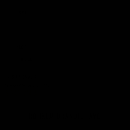
AVO
BRÄND
PC
TOOTEKOOD
12,00 €
TÜKK
300,00 €
25 TÜKKI
🛒 SAADAVUS
Uuendatud 18 May 2026 - 11:21
ROHKEM BRÄNDILT AVO