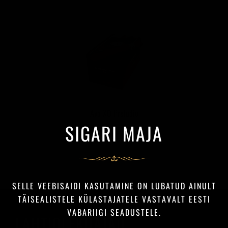
Avo XO Preludio
SIGARI MAJA
12,00 €
SELLE VEEBISAIDI KASUTAMINE ON LUBATUD AINULT
TÄISEALISTELE KÜLASTAJATELE VASTAVALT EESTI
VABARIIGI SEADUSTELE.
LAHTIOLEKUAJAD